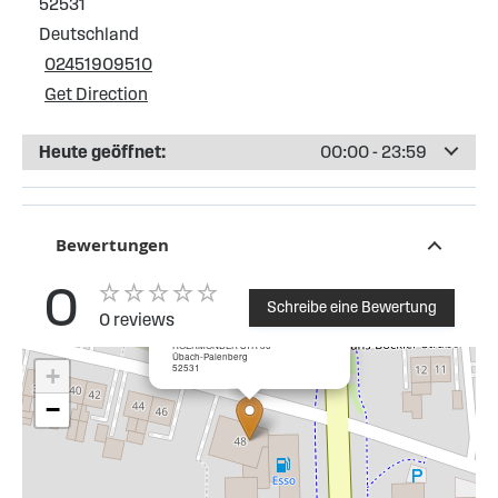
52531
Deutschland
02451909510
Get Direction
Heute geöffnet:
00:00 - 23:59
Bewertungen
0
Schreibe eine Bewertung
0 reviews
×
Esso Tankstelle Übach-Palenberg
ROERMONDER STR 36
Übach-Palenberg
52531
+
−