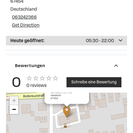
67454
Deutschland
063242366
Get Direction
Heute geöffnet:
05:30 - 22:00
Bewertungen
0
Schreibe eine Bewertung
0 reviews
×
Esso Tankstelle Hassloch
SCHUBERTSTR 24
Hassloch
67454
+
−