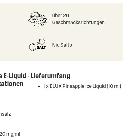
über 20
Geschmacksrichtungen
Nic Salts
 E-Liquid -
Lieferumfang
kationen
1 x ELUX Pineapple Ice Liquid (10 ml)
nsalz
 20 mg/ml