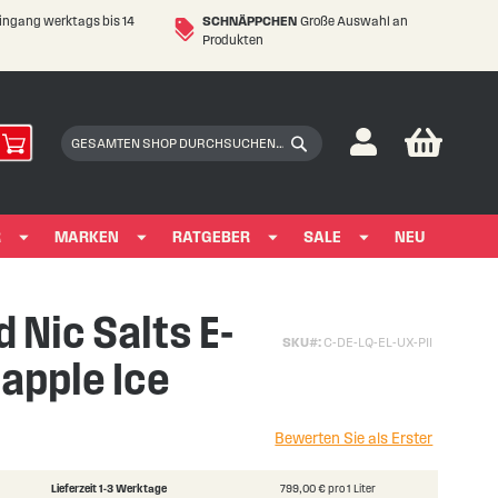
eingang werktags bis 14
SCHNÄPPCHEN
Große Auswahl an
Produkten
My Car
Suchen
Suchen
R
MARKEN
RATGEBER
SALE
NEU
 Nic Salts E-
SKU
C-DE-LQ-EL-UX-PII
eapple Ice
Bewerten Sie als Erster
Lieferzeit 1-3 Werktage
799,00 € pro 1 Liter