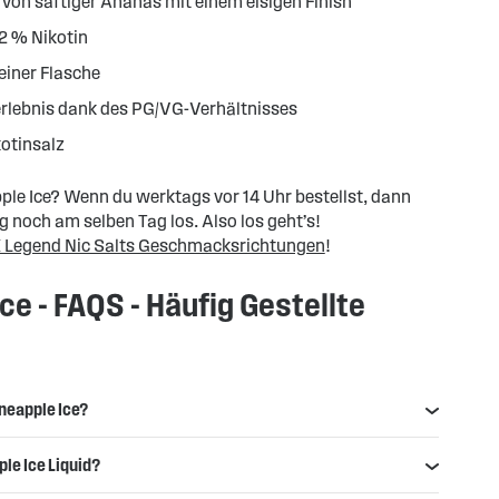
 von saftiger Ananas mit einem eisigen Finish
2 % Nikotin
einer Flasche
rlebnis dank des PG/VG-Verhältnisses
otinsalz
e Ice? Wenn du werktags vor 14 Uhr bestellst, dann
g noch am selben Tag los. Also los geht’s!
 Legend Nic Salts Geschmacksrichtungen
!
ce - FAQS - Häufig Gestellte
neapple Ice?
le Ice Liquid?