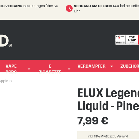
TIS VERSAND
Bestellungen über 50
VERSAND AM SELBEN TAG
bei Bestell
Uhr
VAPE
E
VERDAMPFER
ZUBEHÖ
PODS
ZIGARETTE
apple Ice
ELUX Legend
Liquid - Pin
7,99 €
inkl. 19% MwSt zzgl.
Versand