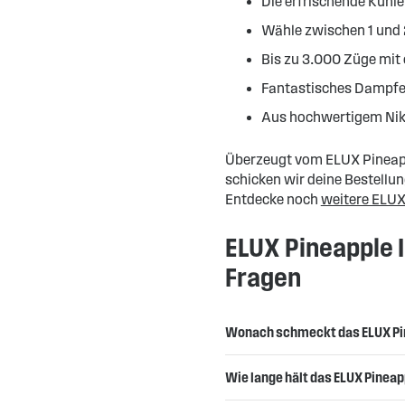
Die erfrischende Kühle
Wähle zwischen 1 und 
Bis zu 3.000 Züge mit 
Fantastisches Dampfe
Aus hochwertigem Nik
Überzeugt vom ELUX Pineappl
schicken wir deine Bestellun
Entdecke noch
weitere ELUX
ELUX Pineapple I
Fragen
Wonach schmeckt das ELUX Pi
Wie lange hält das ELUX Pineapp