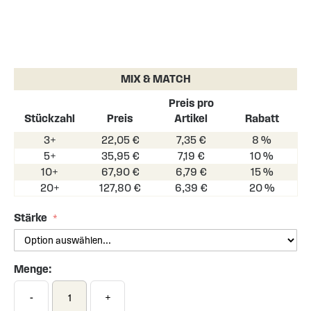
Skip
to
the
MIX & MATCH
beginning
of
Preis pro
the
Stückzahl
Preis
Artikel
Rabatt
images
3+
22,05 €
7,35 €
8 %
gallery
5+
35,95 €
7,19 €
10 %
10+
67,90 €
6,79 €
15 %
20+
127,80 €
6,39 €
20 %
Stärke
Menge:
-
+