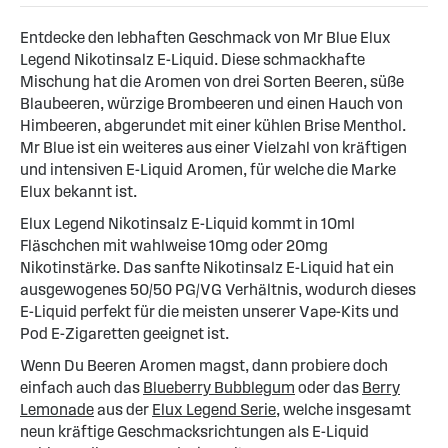
Entdecke den lebhaften Geschmack von Mr Blue Elux
Legend Nikotinsalz E-Liquid. Diese schmackhafte
Mischung hat die Aromen von drei Sorten Beeren, süße
Blaubeeren, würzige Brombeeren und einen Hauch von
Himbeeren, abgerundet mit einer kühlen Brise Menthol.
Mr Blue ist ein weiteres aus einer Vielzahl von kräftigen
und intensiven E-Liquid Aromen, für welche die Marke
Elux bekannt ist.
Elux Legend Nikotinsalz E-Liquid kommt in 10ml
Fläschchen mit wahlweise 10mg oder 20mg
Nikotinstärke. Das sanfte Nikotinsalz E-Liquid hat ein
ausgewogenes 50/50 PG/VG Verhältnis, wodurch dieses
E-Liquid perfekt für die meisten unserer Vape-Kits und
Pod E-Zigaretten geeignet ist.
Wenn Du Beeren Aromen magst, dann probiere doch
einfach auch das
Blueberry Bubblegum
oder das
Berry
Lemonade
aus der
Elux Legend Serie
, welche insgesamt
neun kräftige Geschmacksrichtungen als E-Liquid