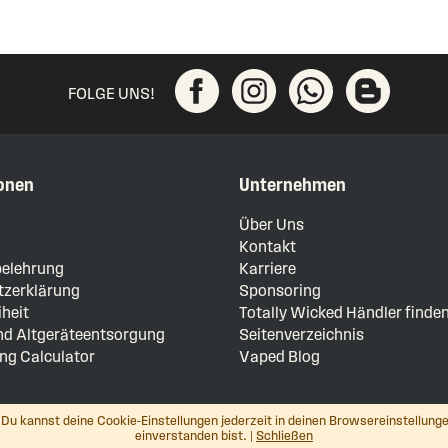
FOLGE UNS!
onen
Unternehmen
m
Über Uns
Kontakt
elehrung
Karriere
zerklärung
Sponsoring
iheit
Totally Wicked Händler finde
und Altgeräteentsorgung
Seitenverzeichnis
ng Calculator
Vaped Blog
Du kannst deine Cookie-Einstellungen jederzeit in deinen Browsereinstellunge
einverstanden bist. |
Schließen