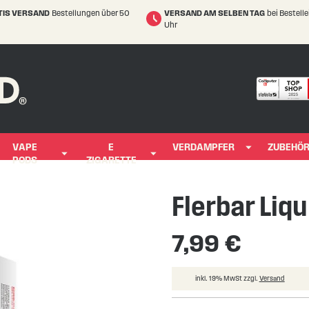
TIS VERSAND
Bestellungen über 50
VERSAND AM SELBEN TAG
bei Bestell
Uhr
VAPE
E
VERDAMPFER
ZUBEHÖ
PODS
ZIGARETTE
Flerbar Liqu
7,99 €
inkl. 19% MwSt zzgl.
Versand