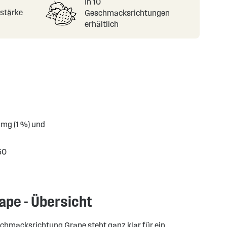
In 10
nstärke
Geschmacksrichtungen
erhältlich
 mg (1 %) und
50
rape - Übersicht
schmacksrichtung Grape steht ganz klar für ein