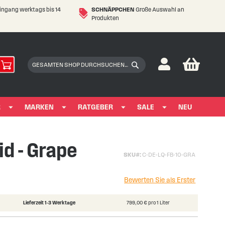
eingang werktags bis 14
SCHNÄPPCHEN
Große Auswahl an
Produkten
My Car
Suchen
Suchen
R
MARKEN
RATGEBER
SALE
NEU
id - Grape
SKU
C-DE-LQ-FB-10-GRA
Bewerten Sie als Erster
Lieferzeit 1-3 Werktage
799,00 € pro 1 Liter