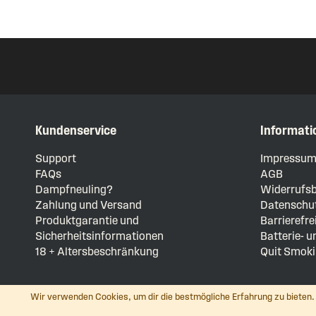
Kundenservice
Informati
Support
Impressu
FAQs
AGB
Dampfneuling?
Widerrufsb
Zahlung und Versand
Datenschut
Produktgarantie und
Barrierefre
Sicherheitsinformationen
Batterie- 
18 + Altersbeschränkung
Quit Smoki
Wir verwenden Cookies, um dir die bestmögliche Erfahrung zu bieten. 