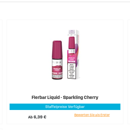
Flerbar Liquid - Sparkling Cherry
Staffelpreise Verfügbar
Bewerten Sie als Erster
Ab
6,39 €