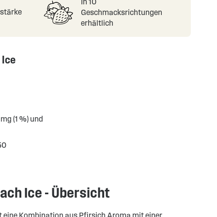
In 10
nstärke
Geschmacksrichtungen
erhältlich
 Ice
 mg (1 %) und
50
each Ice - Übersicht
ist eine Kombination aus Pfirsich Aroma mit einer