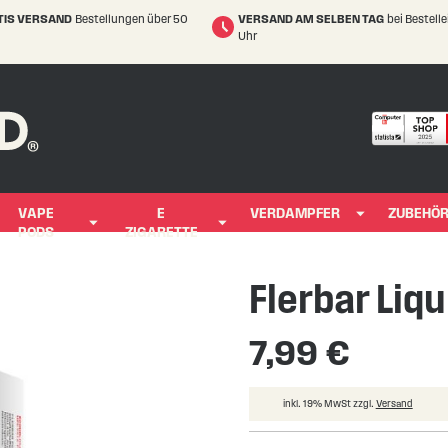
TIS VERSAND
Bestellungen über 50
VERSAND AM SELBEN TAG
bei Bestell
Uhr
VAPE
E
VERDAMPFER
ZUBEHÖ
PODS
ZIGARETTE
Flerbar Liqu
7,99 €
inkl. 19% MwSt zzgl.
Versand