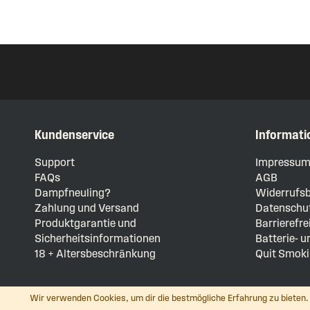
Kundenservice
Informati
Support
Impressu
FAQs
AGB
Dampfneuling?
Widerrufsb
Zahlung und Versand
Datenschut
Produktgarantie und
Barrierefre
Sicherheitsinformationen
Batterie- 
18 + Altersbeschränkung
Quit Smoki
Wir verwenden Cookies, um dir die bestmögliche Erfahrung zu bieten. 