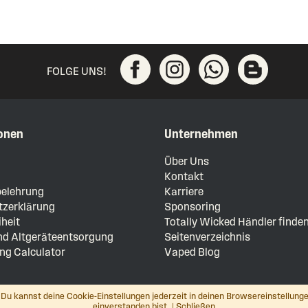
FOLGE UNS!
onen
Unternehmen
m
Über Uns
Kontakt
elehrung
Karriere
zerklärung
Sponsoring
iheit
Totally Wicked Händler finde
und Altgeräteentsorgung
Seitenverzeichnis
ng Calculator
Vaped Blog
Du kannst deine Cookie-Einstellungen jederzeit in deinen Browsereinstellunge
einverstanden bist. |
Schließen