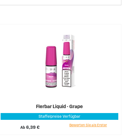
Flerbar Liquid - Grape
Staffelpreise Verfügbar
Bewerten Sie als Erster
Ab
6,39 €