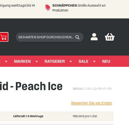
eingang werktags bis 14
SCHNÄPPCHEN
Große Auswahl an
Produkten
My Car
Suchen
Suchen
R
MARKEN
RATGEBER
SALE
NEU
id - Peach Ice
SKU
C-DE-LQ-FB-10-PEI
Bewerten Sie als Erster
Lieferzeit 1-3 Werktage
799,00 € pro 1 Liter