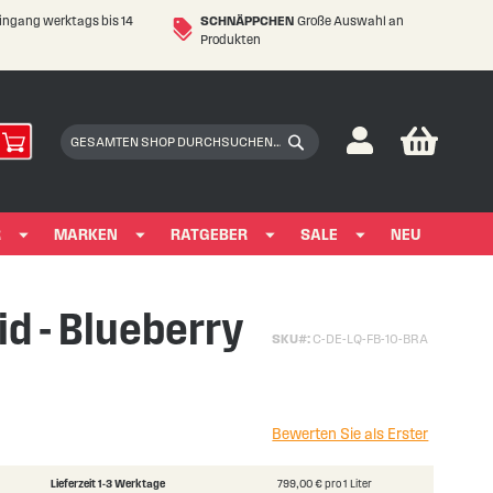
eingang werktags bis 14
SCHNÄPPCHEN
Große Auswahl an
Produkten
My Car
Suchen
Suchen
R
MARKEN
RATGEBER
SALE
NEU
id - Blueberry
SKU
C-DE-LQ-FB-10-BRA
Bewerten Sie als Erster
Lieferzeit 1-3 Werktage
799,00 € pro 1 Liter