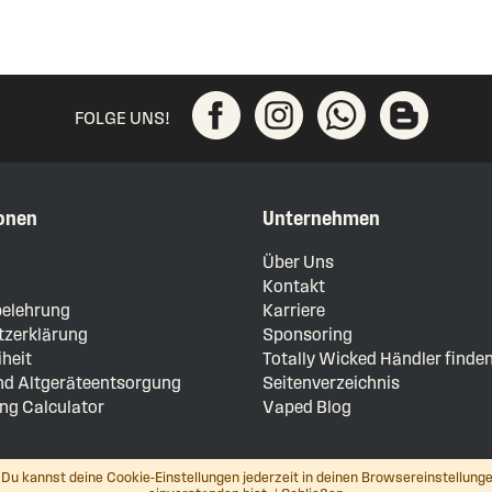
FOLGE UNS!
onen
Unternehmen
m
Über Uns
Kontakt
elehrung
Karriere
zerklärung
Sponsoring
iheit
Totally Wicked Händler finde
und Altgeräteentsorgung
Seitenverzeichnis
ng Calculator
Vaped Blog
Du kannst deine Cookie-Einstellungen jederzeit in deinen Browsereinstellunge