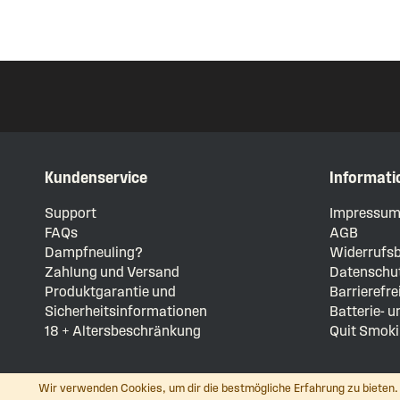
Kundenservice
Informati
Support
Impressu
FAQs
AGB
Dampfneuling?
Widerrufsb
Zahlung und Versand
Datenschut
Produktgarantie und
Barrierefre
Sicherheitsinformationen
Batterie- 
18 + Altersbeschränkung
Quit Smoki
Wir verwenden Cookies, um dir die bestmögliche Erfahrung zu bieten. 