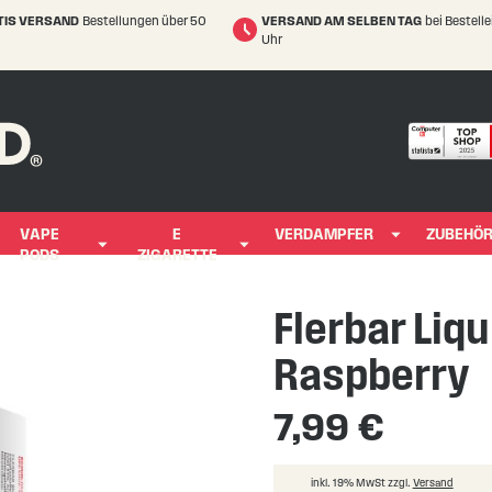
TIS VERSAND
Bestellungen über 50
VERSAND AM SELBEN TAG
bei Bestell
Uhr
VAPE
E
VERDAMPFER
ZUBEHÖ
PODS
ZIGARETTE
Flerbar Liqu
Raspberry
7,99 €
inkl. 19% MwSt zzgl.
Versand