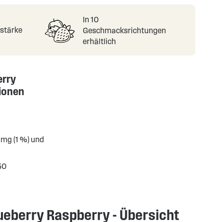
In 10
nstärke
Geschmacksrichtungen
erhältlich
erry
ionen
 mg (1 %) und
50
lueberry Raspberry - Übersicht