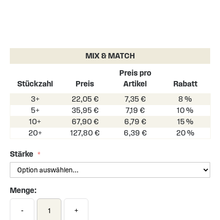
Skip
to
the
MIX & MATCH
beginning
of
Preis pro
the
Stückzahl
Preis
Artikel
Rabatt
images
3+
22,05 €
7,35 €
8 %
gallery
5+
35,95 €
7,19 €
10 %
10+
67,90 €
6,79 €
15 %
20+
127,80 €
6,39 €
20 %
Stärke
Menge:
-
+