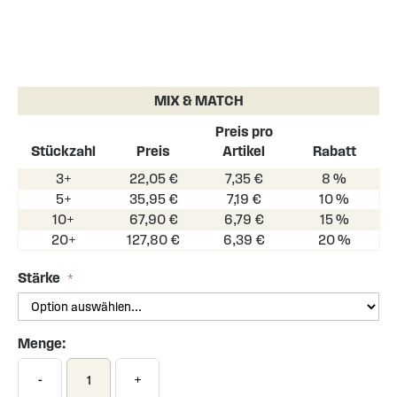
Skip
to
the
MIX & MATCH
beginning
of
Preis pro
the
Stückzahl
Preis
Artikel
Rabatt
images
3+
22,05 €
7,35 €
8 %
gallery
5+
35,95 €
7,19 €
10 %
10+
67,90 €
6,79 €
15 %
20+
127,80 €
6,39 €
20 %
Stärke
Menge:
-
+