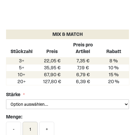
Skip
to
the
MIX & MATCH
beginning
of
Preis pro
the
Stückzahl
Preis
Artikel
Rabatt
images
3+
22,05 €
7,35 €
8 %
gallery
5+
35,95 €
7,19 €
10 %
10+
67,90 €
6,79 €
15 %
20+
127,80 €
6,39 €
20 %
Stärke
Menge:
-
+