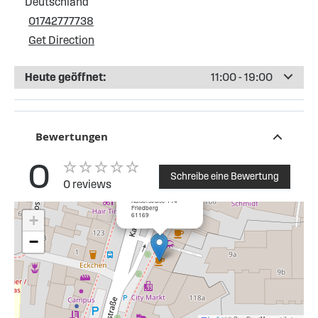
Deutschland
01742777738
Get Direction
Heute geöffnet:
11:00 - 19:00
Bewertungen
0
Schreibe eine Bewertung
0 reviews
×
Baliza Shisha Shop
Kaiserstraße 114
Friedberg
61169
+
−