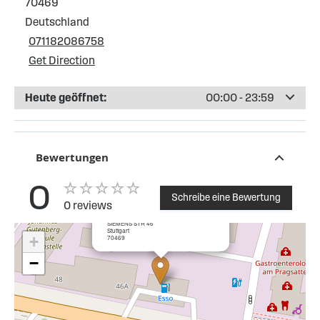
70469
Deutschland
071182086758
Get Direction
Heute geöffnet:
00:00 - 23:59
Bewertungen
0
Schreibe eine Bewertung
0 reviews
×
Esso Tankstelle Stuttgart Feuerbach
SIEMENS STR 46
Stuttgart
+
70469
−