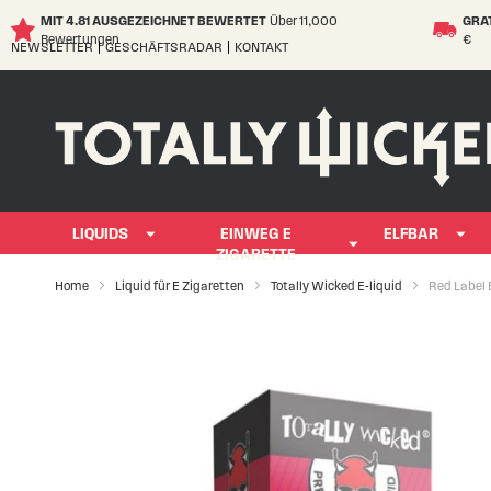
MIT 4.81 AUSGEZEICHNET BEWERTET
Über 11,000
GRA
Bewertungen
€
NEWSLETTER
GESCHÄFTSRADAR
KONTAKT
Skip
to
Content
LIQUIDS
EINWEG E
ELFBAR
ZIGARETTE
Home
Liquid für E Zigaretten
Totally Wicked E-liquid
Red Label 
Skip
to
the
end
of
the
images