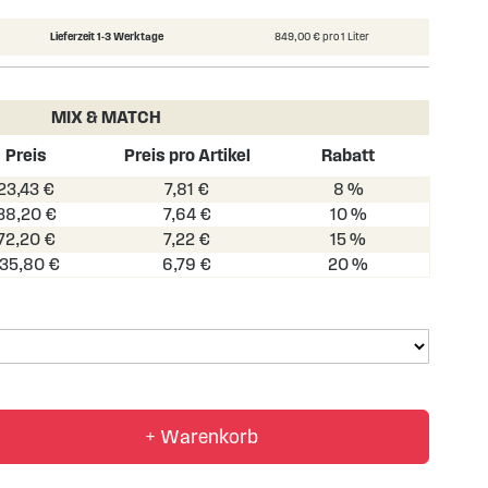
100
100
% of
Lieferzeit 1-3 Werktage
849,00 € pro 1 Liter
MIX & MATCH
Preis
Preis pro Artikel
Rabatt
23,43 €
7,81 €
8 %
38,20 €
7,64 €
10 %
72,20 €
7,22 €
15 %
135,80 €
6,79 €
20 %
+ Warenkorb