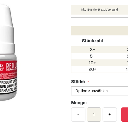
inkl. 19% MwSt zzgl.
Versand
Stückzahl
3+
5+
10+
20+
Stärke
Menge:
-
+