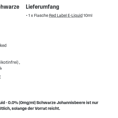
Schwarze
Lieferumfang
• 1 x Flasche
Red Label E-Liquid
10ml
cked
kotinfrei) ,
%
z
quid - 0.0% (0mg/ml) Schwarze Johannisbeere ist nur
ltlich, solange der Vorrat reicht.