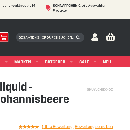
eingang werktags bis 14
SCHNÄPPCHEN
Große Auswahl an
Produkten
My Car
Suchen
Suchen
R
MARKEN
RATGEBER
SALE
NEU
liquid -
SKU
C-BKC-DE
ohannisbeere
Rating:
1
Ihre Bewertung
Bewertung schreiben