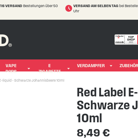
TIS VERSAND
Bestellungen über 50
VERSAND AM SELBEN TAG
bei Bestell
Uhr
VAPE
E
VERDAMPFER
ZUBEHÖ
PODS
ZIGARETTE
E-liquid - Schwarze Johannisbeere 10ml
Red Label E-
Schwarze J
10ml
8,49 €