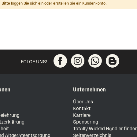
 Bitte
loggen Sie sich
ein oder
erstellen Sie ein Kundenkonto
.
FOLGE UNS!
onen
Unternehmen
m
Über Uns
Kontakt
elehrung
Karriere
zerklärung
Sponsoring
iheit
Totally Wicked Händler finde
und Altgeräteentsorgung
Seitenverzeichnis