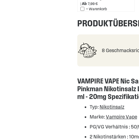
Ab
7,99 €
+ Warenkorb
PRODUKTÜBERS
8 Geschmacksri
VAMPIRE VAPE Nic Sa
Pinkman Nikotinsalz L
ml - 20mg Spezifikat
Typ:
Nikotinsalz
Marke:
Vampire Vape
PG/VG Verhältnis : 50
2 Nikotinstärken : 10