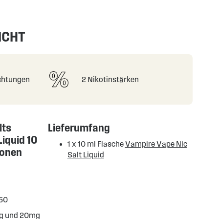
ICHT
chtungen
2 Nikotinstärken
lts
Lieferumfang
iquid 10
1 x 10 ml Flasche
Vampire Vape Nic
ionen
Salt Liquid
/50
mg und 20mg