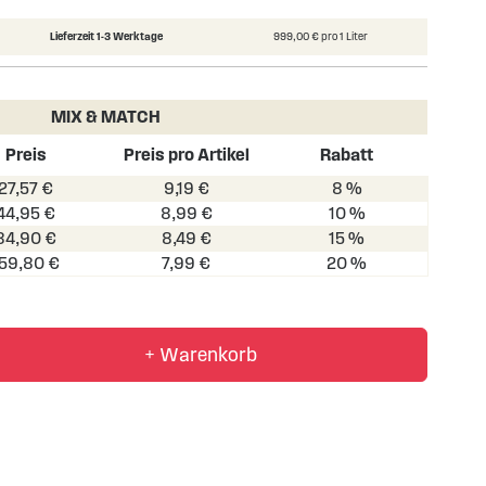
Lieferzeit 1-3 Werktage
999,00 € pro 1 Liter
MIX & MATCH
Preis
Preis pro Artikel
Rabatt
27,57 €
9,19 €
8 %
44,95 €
8,99 €
10 %
84,90 €
8,49 €
15 %
159,80 €
7,99 €
20 %
+ Warenkorb