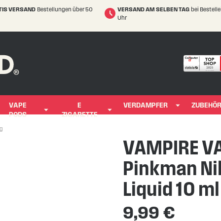
TIS VERSAND
Bestellungen über 50
VERSAND AM SELBEN TAG
bei Bestell
Uhr
VAPE
E
VERDAMPFER
ZUBEHÖ
PODS
ZIGARETTE
mg
VAMPIRE VA
Pinkman Ni
Liquid 10 m
9,99 €