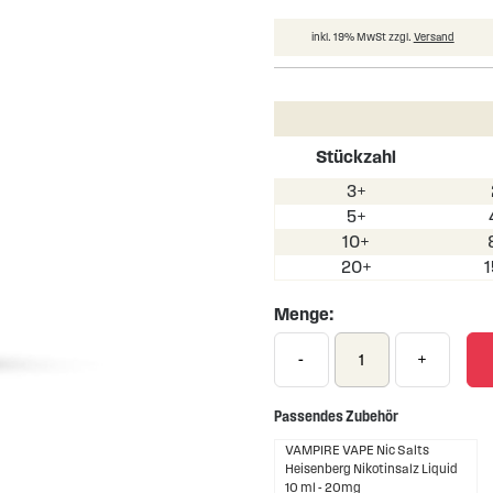
inkl. 19% MwSt zzgl.
Versand
Stückzahl
3+
5+
10+
20+
Menge:
-
+
Passendes Zubehör
VAMPIRE VAPE Nic Salts
Heisenberg Nikotinsalz Liquid
10 ml - 20mg