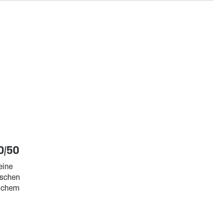
0/50
eine
schen
ichem