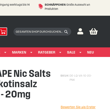
eingang werktags bis 14
SCHNÄPPCHEN
Große Auswahl an
Produkten
My Car
Suchen
Suchen
R
MARKEN
RATGEBER
SALE
NEU
PE Nic Salts
SKU
DE-LQ-VA-10-20-
kotinsalz
PNK
l - 20mg
Bewerten Sie als Erster