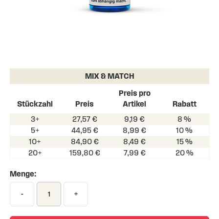
Skip
to
the
MIX & MATCH
beginning
of
Preis pro
the
Stückzahl
Preis
Artikel
Rabatt
images
3+
27,57 €
9,19 €
8 %
gallery
5+
44,95 €
8,99 €
10 %
10+
84,90 €
8,49 €
15 %
20+
159,80 €
7,99 €
20 %
Menge:
-
+