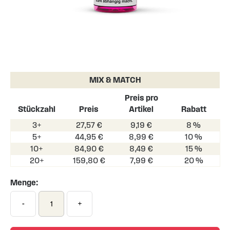
Skip
to
the
MIX & MATCH
beginning
of
Preis pro
the
Stückzahl
Preis
Artikel
Rabatt
images
3+
27,57 €
9,19 €
8 %
gallery
5+
44,95 €
8,99 €
10 %
10+
84,90 €
8,49 €
15 %
20+
159,80 €
7,99 €
20 %
Menge:
-
+