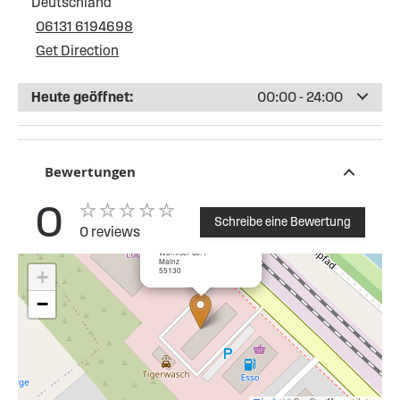
Deutschland
06131 6194698
Get Direction
Heute geöffnet:
00:00 - 24:00
Bewertungen
0
Schreibe eine Bewertung
0 reviews
×
ESSO Tankstelle Mainz
Wormser Str. 7
Mainz
55130
+
−