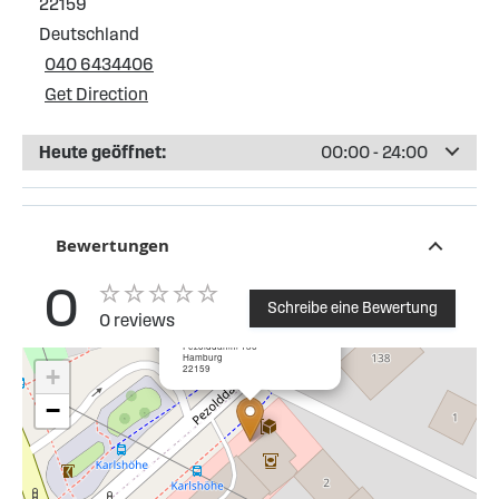
22159
Deutschland
040 6434406
Get Direction
Heute geöffnet:
00:00 - 24:00
Bewertungen
0
Schreibe eine Bewertung
0 reviews
×
ESSO Tankstelle Pezolddamm
Pezolddamm 136
Hamburg
22159
+
−