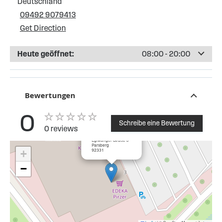
Deutschland
09492 9079413
Get Direction
Heute geöffnet:
08:00 - 20:00
Bewertungen
0
Schreibe eine Bewertung
0 reviews
×
EDEKA Parsberg
Eglwanger Straße 3
Parsberg
92331
+
−