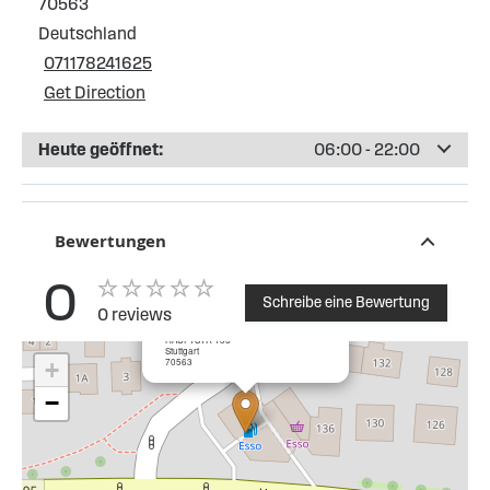
70563
Deutschland
071178241625
Get Direction
Heute geöffnet:
06:00 - 22:00
Bewertungen
0
Schreibe eine Bewertung
0 reviews
×
Esso Tankstelle Stuttgart-Vaihingen
HAUPTSTR 136
Stuttgart
70563
+
−