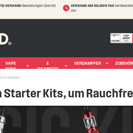
TIS VERSAND
Bestellungen über 50
VERSAND AM SELBEN TAG
bei Bestell
Uhr
VAPE
E
VERDAMPFER
ZUBEHÖ
PODS
ZIGARETTE
ei zu werden!
 Starter Kits, um Rauchfre