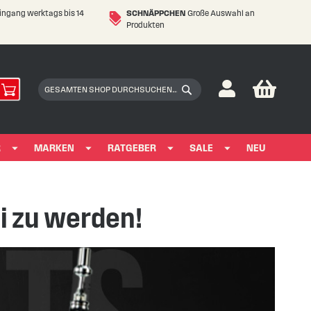
eingang werktags bis 14
SCHNÄPPCHEN
Große Auswahl an
Produkten
My Car
Suchen
Suchen
R
MARKEN
RATGEBER
SALE
NEU
i zu werden!