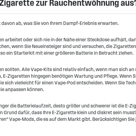
-Zigarette zur Rauchentwöhnung aus
t davon ab, was Sie von Ihrem Dampf-Erlebnis erwarten.
ien arbeitet oder sich nie in der Nähe einer Steckdose aufhält, da
chen, wenn Sie Neueinsteiger sind und versuchen, die Zigaretten 
so ein Starterkit mit einer größeren Batterie in Betracht ziehen.
en sollten. Alle Vape-Kits sind relativ einfach, wenn man sich a
n, E-Zigaretten hingegen benötigen Wartung und Pflege. Wenn S
e sich vielleicht für einen Vape-Pod entscheiden. Wenn Sie Techn
 Sie anpassen können.
r die Batterielaufzeit, desto größer und schwerer ist die E-Ziga
Grund dafür, dass Ihre E-Zigarette klein und diskret sein muss? D
rkeren“ Vape-Mods, die es auf dem Markt gibt. Berücksichtigen Sie
.