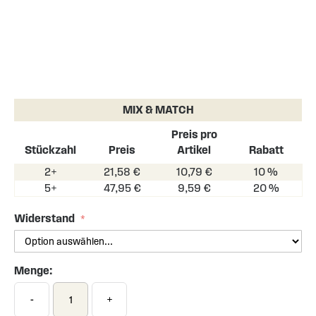
Skip
to
the
MIX & MATCH
beginning
of
Preis pro
the
Stückzahl
Preis
Artikel
Rabatt
images
2+
21,58 €
10,79 €
10 %
gallery
5+
47,95 €
9,59 €
20 %
Widerstand
Menge:
-
+