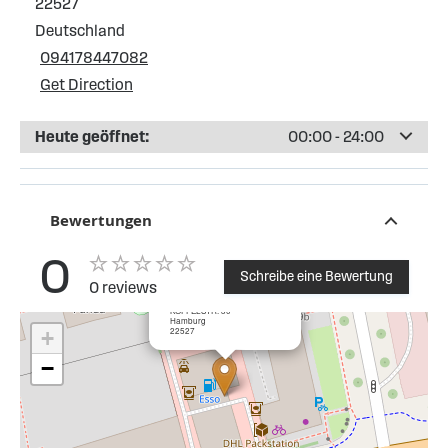
22527
Deutschland
094178447082
Get Direction
Heute geöffnet:
00:00 - 24:00
Bewertungen
0
Schreibe eine Bewertung
0 reviews
×
ESSO Tankstelle Koppelstr
KOPPELSTR. 30
Hamburg
22527
+
−