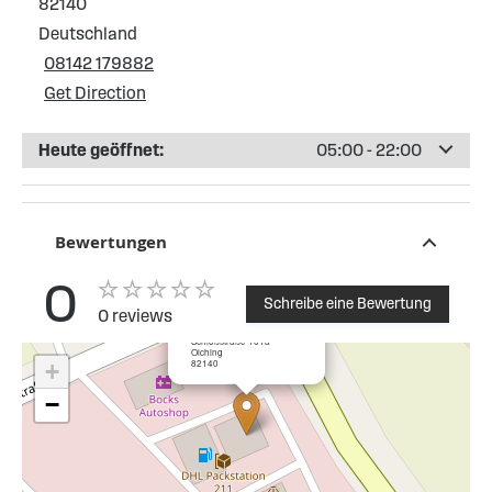
82140
Deutschland
08142 179882
Get Direction
Heute geöffnet:
05:00 - 22:00
Bewertungen
0
Schreibe eine Bewertung
0 reviews
×
ESSO Tankstelle Olching
Schloßstraße 161a
Olching
82140
+
−