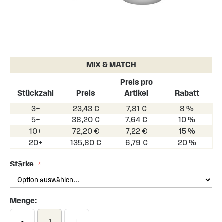
Skip
to
the
MIX & MATCH
beginning
of
Preis pro
the
Stückzahl
Preis
Artikel
Rabatt
images
3+
23,43 €
7,81 €
8 %
gallery
5+
38,20 €
7,64 €
10 %
10+
72,20 €
7,22 €
15 %
20+
135,80 €
6,79 €
20 %
Stärke
Menge:
-
+