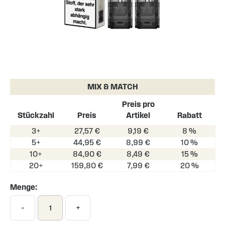
Skip
to
the
MIX & MATCH
beginning
of
Preis pro
the
Stückzahl
Preis
Artikel
Rabatt
images
3+
27,57 €
9,19 €
8 %
gallery
5+
44,95 €
8,99 €
10 %
10+
84,90 €
8,49 €
15 %
20+
159,80 €
7,99 €
20 %
Menge:
-
+