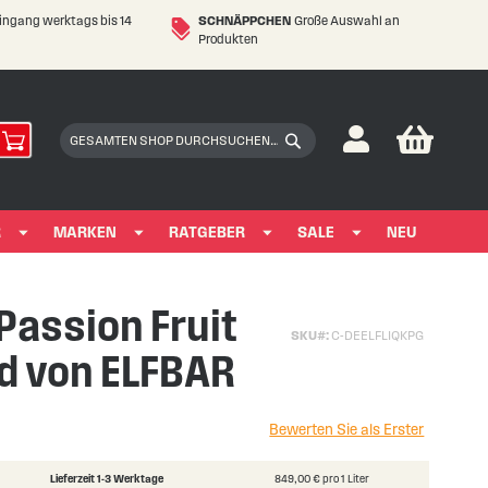
eingang werktags bis 14
SCHNÄPPCHEN
Große Auswahl an
Produkten
My Car
Suchen
Suchen
R
MARKEN
RATGEBER
SALE
NEU
 Passion Fruit
SKU
C-DEELFLIQKPG
d von ELFBAR
Bewerten Sie als Erster
Lieferzeit 1-3 Werktage
849,00 € pro 1 Liter