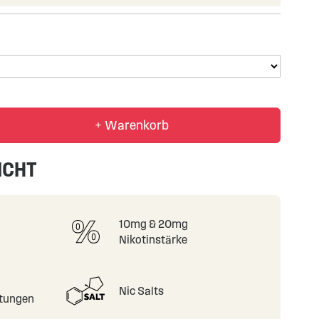
+ Warenkorb
ICHT
10mg & 20mg
Nikotinstärke
Nic Salts
tungen