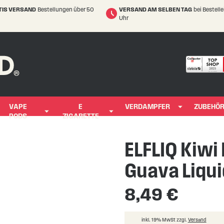
TIS VERSAND
Bestellungen über 50
VERSAND AM SELBEN TAG
bei Bestell
Uhr
VAPE
E
VERDAMPFER
ZUBEHÖ
PODS
ZIGARETTE
ELFLIQ Kiwi
Guava Liqui
8,49 €
inkl. 19% MwSt zzgl.
Versand