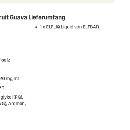
ruit Guava
Lieferumfang
1 x
ELFLIQ
Liquid von ELFBAR
nsalz
 20 mg/ml
50
glykol (PG),
(VG), Aromen,