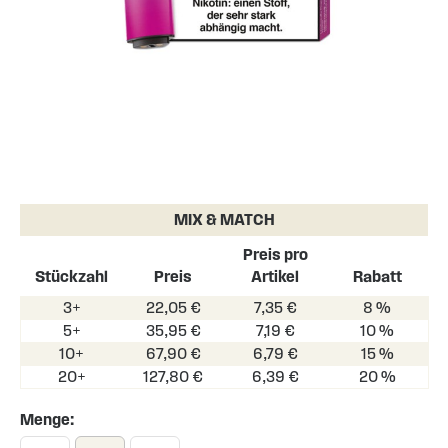
Skip
to
the
MIX & MATCH
beginning
of
Preis pro
the
Stückzahl
Preis
Artikel
Rabatt
images
3+
22,05 €
7,35 €
8 %
gallery
5+
35,95 €
7,19 €
10 %
10+
67,90 €
6,79 €
15 %
20+
127,80 €
6,39 €
20 %
Menge: