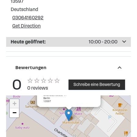
13597
Deutschland
03064160292
Get Direction
Heute geöffnet:
10:00 - 20:00
Bewertungen
0
Schreibe eine Bewertung
0 reviews
×
Die Grüne Lunge in der Altstadt Spandau
Charlottenstraße 11
Berlin
13597
+
−