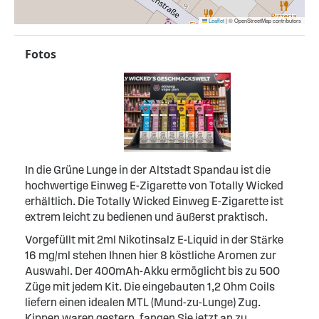
Leaflet
|
© OpenStreetMap contributors
Fotos
In die Grüne Lunge in der Altstadt Spandau ist die
hochwertige Einweg E-Zigarette von Totally Wicked
erhältlich. Die Totally Wicked Einweg E-Zigarette ist
extrem leicht zu bedienen und äußerst praktisch.
Vorgefüllt mit 2ml Nikotinsalz E-Liquid in der Stärke
16 mg/ml stehen Ihnen hier 8 köstliche Aromen zur
Auswahl. Der 400mAh-Akku ermöglicht bis zu 500
Züge mit jedem Kit. Die eingebauten 1,2 Ohm Coils
liefern einen idealen MTL (Mund-zu-Lunge) Zug.
Kippen waren gestern, fangen Sie jetzt an zu