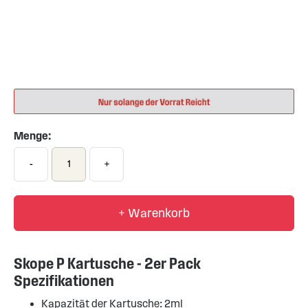
Skip
to
the
beginning
of
Menge:
the
images
-
+
gallery
+ Warenkorb
Skope P Kartusche - 2er Pack
Spezifikationen
Kapazität der Kartusche: 2ml