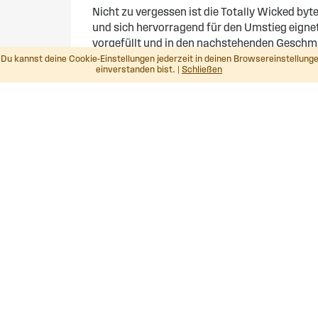
Nicht zu vergessen ist die Totally Wicked byt
und sich hervorragend für den Umstieg eignet.
vorgefüllt und in den nachstehenden Geschma
Du kannst deine Cookie-Einstellungen jederzeit in deinen Browsereinstellunge
Beeren Mix
einverstanden bist. |
Schließen
Menthol
Feinschnitt Tabak
Klassischer Tabak
Oder tauchen Sie, in die Welt unserer TECC U
folgenden Geschmäckern erhältlich:
BUBBLEGUM
ERDBEERE & KIWI
FROZEN CHERRY
HIMBEERSORBET
JOHANNISBEERE