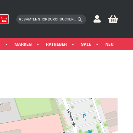
My Car
Suchen
Suchen
R
MARKEN
RATGEBER
SALE
NEU