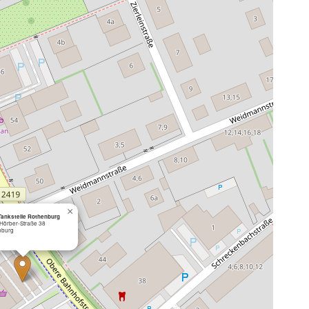
×
Tankstelle Rothenburg
Hörber-Straße 38
nburg