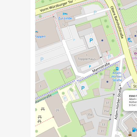
ESSO 
Adam-
Rothe
91541