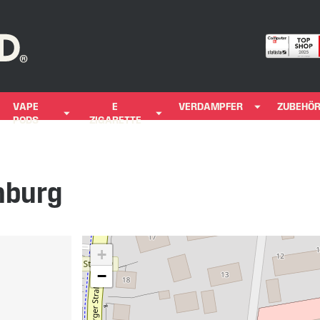
VAPE
E
VERDAMPFER
ZUBEHÖ
PODS
ZIGARETTE
nburg
+
−