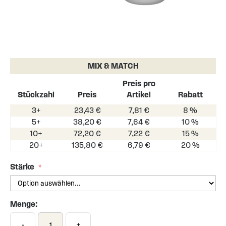
Skip
to
the
MIX & MATCH
beginning
of
Preis pro
the
Stückzahl
Preis
Artikel
Rabatt
images
3+
23,43 €
7,81 €
8 %
gallery
5+
38,20 €
7,64 €
10 %
10+
72,20 €
7,22 €
15 %
20+
135,80 €
6,79 €
20 %
Stärke
Menge:
-
+