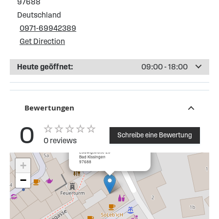
97688
Deutschland
0971-69942389
Get Direction
Heute geöffnet:
09:00 - 18:00
Bewertungen
0
Schreibe eine Bewertung
0 reviews
×
GenussRaum Whisky&Zigarre
Ludwigstraße 23
Bad Kissingen
97688
+
−