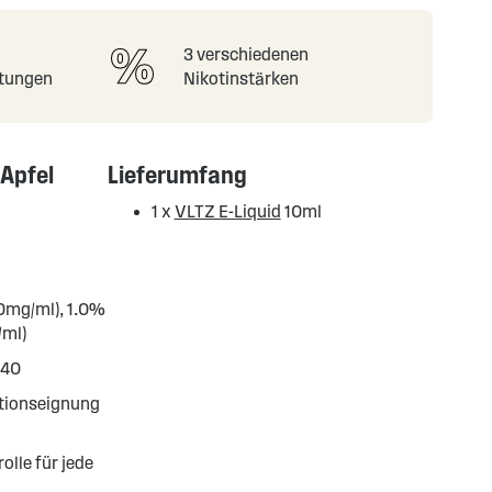
3 verschiedenen
tungen
Nikotinstärken
 Apfel
Lieferumfang
1 x
VLTZ E-Liquid
10ml
(0mg/ml), 1.0%
/ml)
/40
ationseignung
olle für jede