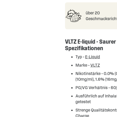
über 20
Geschmacksrich
VLTZ E-liquid - Saurer
Spezifikationen
Typ –
E-Liquid
Marke –
VLTZ
Nikotinstärke – 0.0% 
(10mg/ml), 1.6% (16mg
PG/VG Verhältnis – 60
Ausführlich auf Inhal
getestet
Strenge Qualitätskontr
Charge