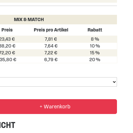
MIX & MATCH
Preis
Preis pro Artikel
Rabatt
23,43 €
7,81 €
8 %
38,20 €
7,64 €
10 %
72,20 €
7,22 €
15 %
135,80 €
6,79 €
20 %
+ Warenkorb
ICHT