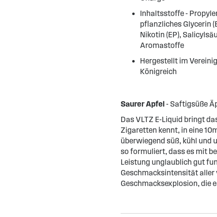
Inhaltsstoffe - Propyle
pflanzliches Glycerin (
Nikotin (EP), Salicylsäu
Aromastoffe
Hergestellt im Vereini
Königreich
Saurer Apfel
- Saftigsüße Äp
Das VLTZ E-Liquid bringt d
Zigaretten kennt, in eine 1
überwiegend süß, kühl und u
so formuliert, dass es mit
Leistung unglaublich gut fun
Geschmacksintensität aller v
Geschmacksexplosion, die es