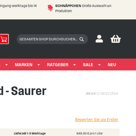
eingang werktags bis 14
SCHNÄPPCHEN
Große Auswahl an
Produkten
My Car
Suchen
Suchen
R
MARKEN
RATGEBER
SALE
NEU
d - Saurer
SKU
C-DEVLTZSA
Bewerten Sie als Erster
Lieferzeit 1-3 Werktage
849,00 € pro 1 Liter