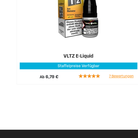
VLTZ E-Liquid
Staffelpreise Verfügbar
Rating:
7
Bewertungen
Ab
6,79 €
94%