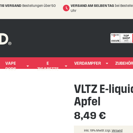
TIS VERSAND
Bestellungen über 50
VERSAND AM SELBEN TAG
bei Bestell
Uhr
VAPE
E
VERDAMPFER
ZUBEHÖ
PODS
ZIGARETTE
VLTZ E-liqui
Apfel
8,49 €
inkl. 19% MwSt zzgl.
Versand