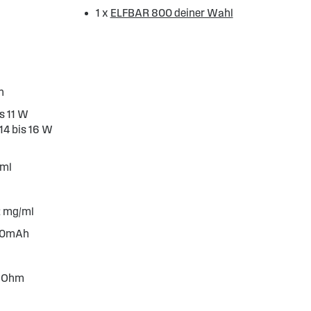
1 x
ELFBAR 800 deiner Wahl
h
s 11 W
14 bis 16 W
 ml
2 mg/ml
550mAh
5 Ohm