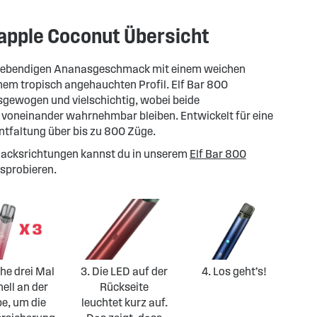
eapple Coconut Übersicht
n lebendigen Ananasgeschmack mit einem weichen
m tropisch angehauchten Profil. Elf Bar 800
sgewogen und vielschichtig, wobei beide
voneinander wahrnehmbar bleiben. Entwickelt für eine
faltung über bis zu 800 Züge.
acksrichtungen kannst du in unserem
Elf Bar 800
sprobieren.
ehe drei Mal
3. Die LED auf der
4. Los geht’s!
ell an der
Rückseite
e, um die
leuchtet kurz auf.