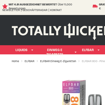
MIT 4.81 AUSGEZEICHNET BEWERTET
Über 11,000
GRA
Bewertungen
€
NEWSLETTER
GESCHÄFTSRADAR
KONTAKT
Skip
to
Content
LIQUIDS
EINWEG E
ELFBAR
ZIGARETTE
Home
ELFBAR
ELFBAR Einweg E-Zigaretten
ELFBAR 800 - Pin
Skip
to
the
end
of
the
images