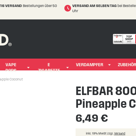
TIS VERSAND
Bestellungen über 50
VERSAND AM SELBEN TAG
bei Bestell
Uhr
VAPE
E
VERDAMPFER
ZUBEHÖ
PODS
ZIGARETTE
eapple Coconut
ELFBAR 800
Pineapple 
6,49 €
inkl. 19% MwSt zzgl.
Versand