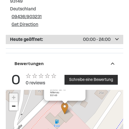
93149
Deutschland
09436/903231
Get Direction
Heute geöffnet:
00:00 - 24:00
Bewertungen
0
Schreibe eine Bewertung
0 reviews
×
OMV Tankstelle Nittenau
Brucker Str. 16
Nittenau
93149
+
−