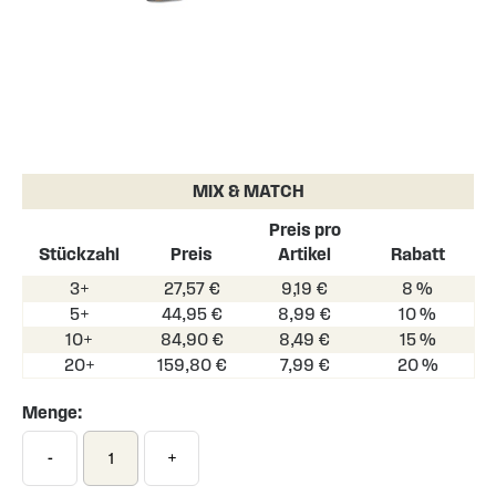
Skip
to
the
MIX & MATCH
beginning
of
Preis pro
the
Stückzahl
Preis
Artikel
Rabatt
images
3+
27,57 €
9,19 €
8 %
gallery
5+
44,95 €
8,99 €
10 %
10+
84,90 €
8,49 €
15 %
20+
159,80 €
7,99 €
20 %
Menge:
-
+