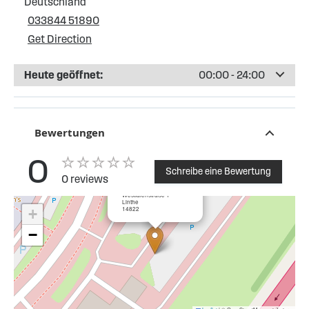
Deutschland
033844 51890
Get Direction
Heute geöffnet:
00:00 - 24:00
Bewertungen
0
Schreibe eine Bewertung
0 reviews
×
ESSO Tankstelle Linthe
Westfalenstraße 1
Linthe
14822
+
−