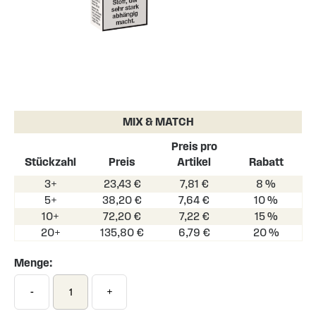
Skip
to
the
MIX & MATCH
beginning
of
Preis pro
the
Stückzahl
Preis
Artikel
Rabatt
images
3+
23,43 €
7,81 €
8 %
gallery
5+
38,20 €
7,64 €
10 %
10+
72,20 €
7,22 €
15 %
20+
135,80 €
6,79 €
20 %
Menge:
-
+