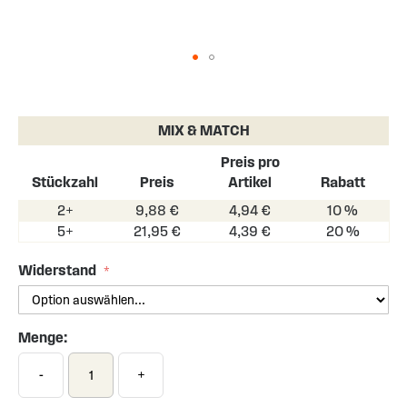
Skip
to
the
MIX & MATCH
beginning
of
Preis pro
the
Stückzahl
Preis
Artikel
Rabatt
images
2+
9,88 €
4,94 €
10 %
gallery
5+
21,95 €
4,39 €
20 %
Widerstand
Menge:
-
+