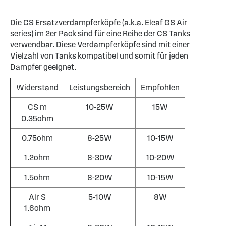
Die CS Ersatzverdampferköpfe (a.k.a. Eleaf GS Air
series) im 2er Pack sind für eine Reihe der CS Tanks
verwendbar. Diese Verdampferköpfe sind mit einer
Vielzahl von Tanks kompatibel und somit für jeden
Dampfer geeignet.
Widerstand
Leistungsbereich
Empfohlen
CS m
10-25W
15W
0.35ohm
0.75ohm
8-25W
10-15W
1.2ohm
8-30W
10-20W
1.5ohm
8-20W
10-15W
Air S
5-10W
8W
1.6ohm