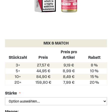
Skip
to
the
MIX & MATCH
beginning
of
Preis pro
the
Stückzahl
Preis
Artikel
Rabatt
images
3+
27,57 €
9,19 €
8 %
gallery
5+
44,95 €
8,99 €
10 %
10+
84,90 €
8,49 €
15 %
20+
159,80 €
7,99 €
20 %
Stärke
Menge: