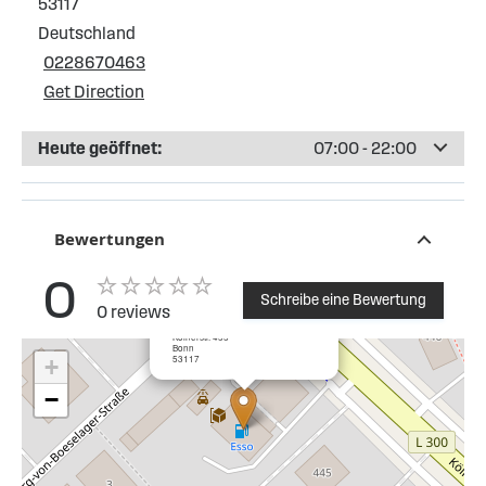
53117
Deutschland
0228670463
Get Direction
Heute geöffnet:
07:00 - 22:00
Bewertungen
0
Schreibe eine Bewertung
0 reviews
×
Esso Tankstelle Bonn Kölnerstr.
Kölnerstr. 455
Bonn
53117
+
−