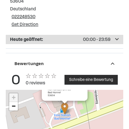
53604
Deutschland
022248530
Get Direction
Heute geöffnet:
00:00 - 23:59
Bewertungen
0
Schreibe eine Bewertung
0 reviews
×
Esso Tankstelle Bad Honnef
ROTTBITZER STR 65
Bad Honnef
53604
+
−