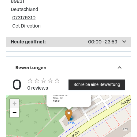
89231
Deutschland
073179310
Get Direction
Heute geöffnet:
00:00 - 23:59
Bewertungen
0
Schreibe eine Bewertung
0 reviews
×
Esso Tankstelle Neu-Ulm
RINGSTR 122
Neu-Ulm
89231
+
−