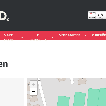
VAPE
E
VERDAMPFER
ZUBEHÖ
PODS
ZIGARETTE
en
+
−