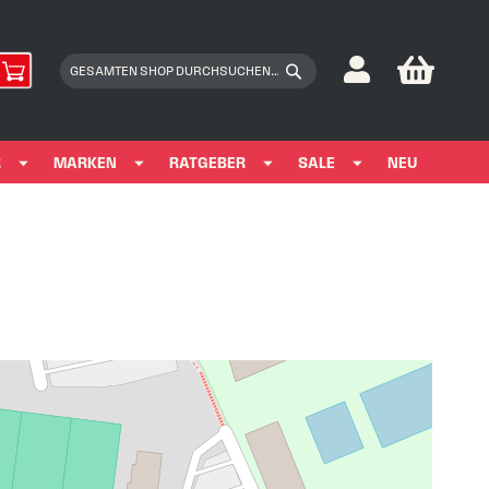
My Car
Suchen
Suchen
R
MARKEN
RATGEBER
SALE
NEU