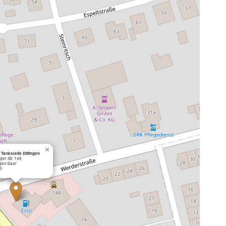
×
Tankstelle Dillingen
ger Str. 148
ngen/Saar
3