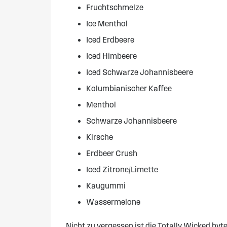
Fruchtschmelze
Ice Menthol
Iced Erdbeere
Iced Himbeere
Iced Schwarze Johannisbeere
Kolumbianischer Kaffee
Menthol
Schwarze Johannisbeere
Kirsche
Erdbeer Crush
Iced Zitrone/Limette
Kaugummi
Wassermelone
Nicht zu vergessen ist die Totally Wicked byt