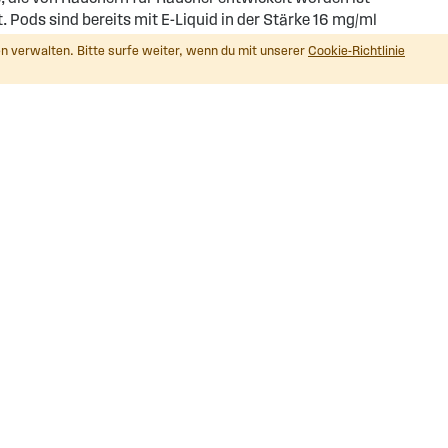
 Pods sind bereits mit E-Liquid in der Stärke 16 mg/ml
cksrichtungen erhältlich!
n verwalten. Bitte surfe weiter, wenn du mit unserer
Cookie-Richtlinie
RBAN CHASE Short Fills, ein. Die 50ml Flaschen sind in