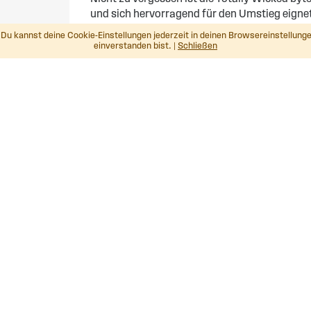
und sich hervorragend für den Umstieg eignet.
vorgefüllt und in den nachstehenden Geschma
Du kannst deine Cookie-Einstellungen jederzeit in deinen Browsereinstellunge
einverstanden bist. |
Schließen
Beeren Mix
Menthol
Feinschnitt Tabak
Klassischer Tabak
Oder tauchen Sie, in die Welt unserer TECC U
folgenden Geschmäckern erhältlich:
BUBBLEGUM
ERDBEERE & KIWI
FROZEN CHERRY
HIMBEERSORBET
JOHANNISBEERE
ANIS & MENTHOL