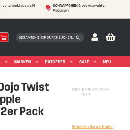
eingang werktags bis 14
SCHNÄPPCHEN
Große Auswahl an
Produkten
My Car
Suchen
Suchen
R
MARKEN
RATGEBER
SALE
NEU
Dojo Twist
SKU
DE-TN-DO-TW-2P-
pple
WAH
 2er Pack
Bewerten Sie als Erster