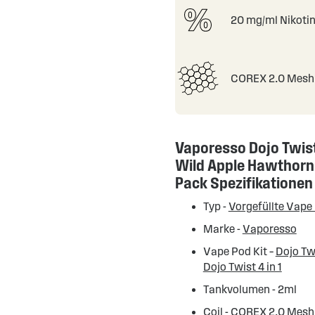
20 mg/ml Nikoti
COREX 2.0 Mesh 
Vaporesso Dojo Twis
Wild Apple Hawthorn 
Pack Spezifikationen
Typ -
Vorgefüllte Vape
Marke -
Vaporesso
Vape Pod Kit –
Dojo Twi
Dojo Twist 4 in 1
Tankvolumen - 2ml
Coil - COREX 2.0 Mesh