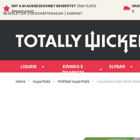
MIT 4.81 AUSGEZEICHNET BEWERTET
Über 11,000
GRA
Bewertungen
€
NEWSLETTER
GESCHÄFTSRADAR
KONTAKT
Skip
to
Content
LIQUIDS
EINWEG E
ELFBAR
ZIGARETTE
Home
Vape Pods
Prefilled Vape Pods
Vaporesso Dojo Twist Pod
Skip
to
the
end
of
the
images