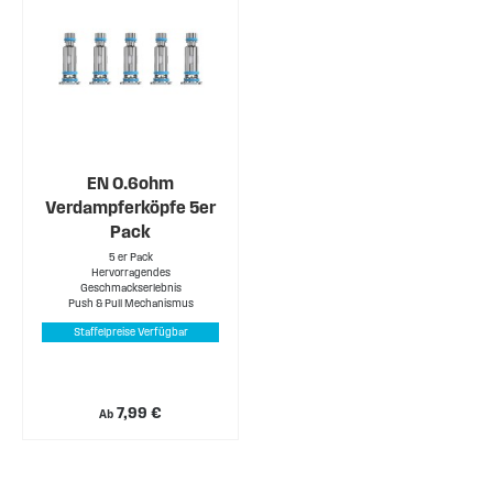
EN 0.6ohm
Verdampferköpfe 5er
Pack
5 er Pack
Hervorragendes
Geschmackserlebnis
Push & Pull Mechanismus
Staffelpreise Verfügbar
7,99 €
Ab