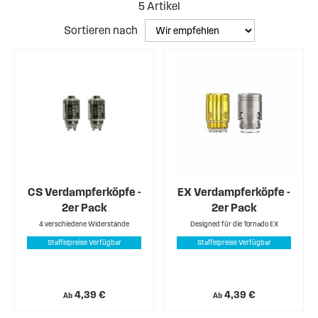
5
Artikel
Sortieren nach
CS Verdampferköpfe -
EX Verdampferköpfe -
2er Pack
2er Pack
4 verschiedene Widerstände
Designed für die Tornado EX
Staffelpreise Verfügbar
Staffelpreise Verfügbar
4,39 €
4,39 €
Ab
Ab