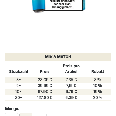
Skip
to
the
MIX & MATCH
beginning
of
Preis pro
the
Stückzahl
Preis
Artikel
Rabatt
images
3+
22,05 €
7,35 €
8 %
gallery
5+
35,95 €
7,19 €
10 %
10+
67,90 €
6,79 €
15 %
20+
127,80 €
6,39 €
20 %
Menge: