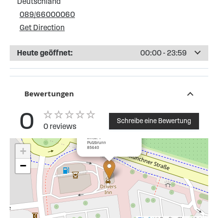
Deutschland
089/66000060
Get Direction
Heute geöffnet:
00:00 - 23:59
Bewertungen
0
Schreibe eine Bewertung
0 reviews
×
Drivers Inn Tankstelle
Innstr. 1
Putzbrunn
85640
+
−