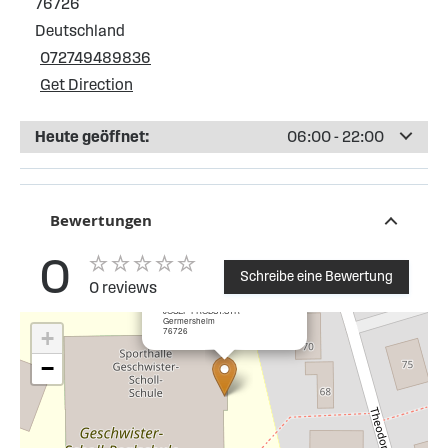
76726
Deutschland
072749489836
Get Direction
Heute geöffnet:
06:00 - 22:00
Bewertungen
0
Schreibe eine Bewertung
0 reviews
×
Esso Tankstelle Germersheim
JOSEF-PROBST.STR
Germersheim
76726
+
−